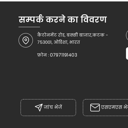
सम्पर्क करने का विवरण
कैंटोनमेंट रोड, बक्सी बाज़ार,कटक -
753001, ओडिशा, भारत
07971191403
फ़ोन :
जांच भेजें
एसएमएस भेज