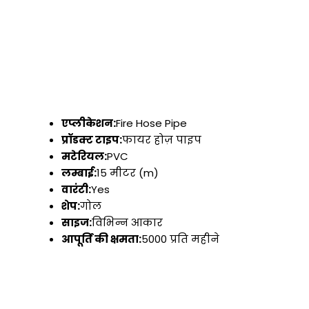
एप्लीकेशन:
Fire Hose Pipe
प्रॉडक्ट टाइप:
फायर होज़ पाइप
मटेरियल:
PVC
लम्बाई:
15 मीटर (m)
वारंटी:
Yes
शेप:
गोल
साइज:
विभिन्न आकार
आपूर्ति की क्षमता:
5000 प्रति महीने