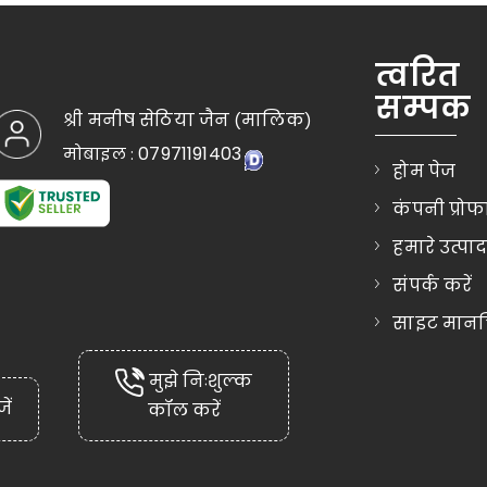
त्वरित
सम्पक
श्री मनीष सेठिया जैन
मालिक
(
)
07971191403
मोबाइल :
होम पेज
कंपनी प्रो
हमारे उत्पा
संपर्क करें
साइट मानचि
मुझे निःशुल्क
ें
कॉल करें