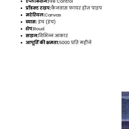
एप्लीकेशन:
Fire Control
प्रॉडक्ट टाइप:
कैनवास फायर होज़ पाइप
मटेरियल:
Canvas
व्यास:
इंच (इंच)
शेप:
Roud
साइज:
विभिन्न आकार
आपूर्ति की क्षमता:
5000 प्रति महीने