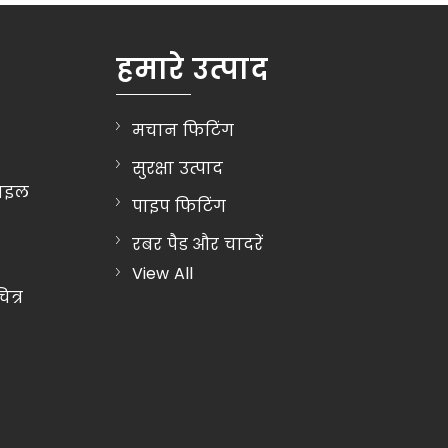
हमारे उत्पाद
मचान फिटिंग
सुरक्षा उत्पाद
फाइल
पाइप फिटिंग
द
रबर पैड और चादरें
View All
औद्योगिक वाल्व
त्र
गेट वाल्व
बॉल वाल्व
तितली वाल्व
पीवीसी वॉटर स्टॉपर